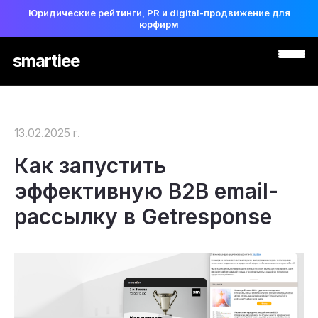
Юридические рейтинги, PR и digital-продвижение для
юрфирм
smartiee
13.02.2025 г.
Как запустить
эффективную B2B email-
рассылку в Getresponse