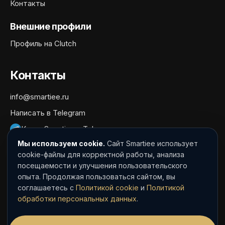
Контакты
Внешние профили
Профиль на Clutch
Контакты
info@smartiee.ru
Написать в Telegram
Канал Smartiee в Telegram
Мы используем cookie.
Сайт Smartiee использует
Документы
cookie-файлы для корректной работы, анализа
посещаемости и улучшения пользовательского
Политика обработки персональных данных
опыта. Продолжая пользоваться сайтом, вы
Согласие на обработку персональных данных
соглашаетесь с
Политикой cookie
и
Политикой
обработки персональных данных
.
Политика cookie
Пользовательское соглашение