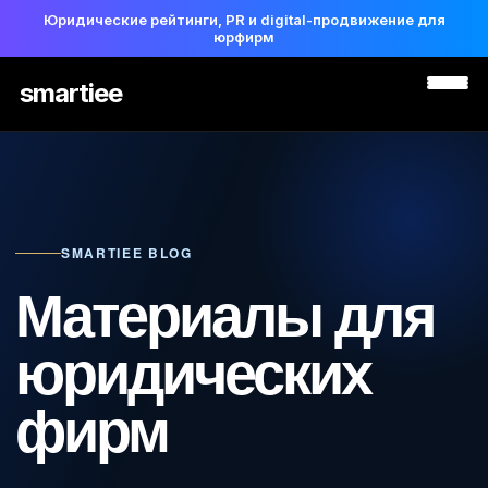
Юридические рейтинги, PR и digital-продвижение для
юрфирм
smartiee
SMARTIEE BLOG
Материалы для
юридических
фирм