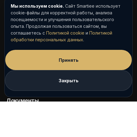
Команда
Мы используем cookie.
Сайт Smartiee использует
Контакты
cookie-файлы для корректной работы, анализа
посещаемости и улучшения пользовательского
Внешние профили
опыта. Продолжая пользоваться сайтом, вы
соглашаетесь с
Политикой cookie
и
Политикой
Профиль на Clutch
обработки персональных данных
.
Контакты
Принять
info@smartiee.ru
Написать в Telegram
Закрыть
Канал Smartiee в Telegram
Документы
Политика обработки персональных данных
Согласие на обработку персональных данных
Политика cookie