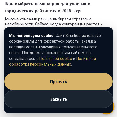
Как выбрать номинацию для участия в
юридических рейтингах в 2026 году
Многие компании раньше выбирали стратегию
непубличности. Сейчас, когда конкуренция растет и
привлекать новых клиентов стало сложнее, решение
податься в рейтинги становится актуальным.
Мы используем cookie.
Сайт Smartiee использует
cookie-файлы для корректной работы, анализа
посещаемости и улучшения пользовательского
опыта. Продолжая пользоваться сайтом, вы
соглашаетесь с
Политикой cookie
и
Политикой
обработки персональных данных
.
Принять
Закрыть