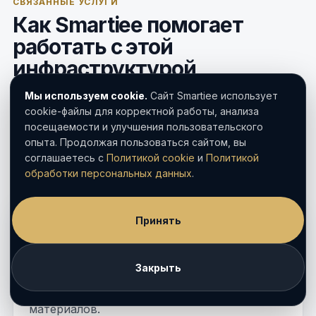
СВЯЗАННЫЕ УСЛУГИ
Как Smartiee помогает
работать с этой
инфраструктурой
Мы используем cookie.
Сайт Smartiee использует
Мы помогаем юридическим фирмам выбрать,
cookie-файлы для корректной работы, анализа
какие каналы нужны именно им: рейтинги, PR,
посещаемости и улучшения пользовательского
сайт, публикации, мероприятия, SEO или AI-
опыта. Продолжая пользоваться сайтом, вы
соглашаетесь с
Политикой cookie
и
Политикой
видимость.
обработки персональных данных
.
Rankings
Принять
Юридические рейтинги
Закрыть
Подготовка заявок, практик, проектов,
клиентских списков и позиционирующих
материалов.