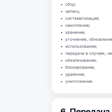
сбор;
запись;
систематизация;
накопление;
хранение;
уточнение, обновление
использование;
передача в случаях, н
обезличивание;
блокирование;
удаление;
уничтожение.
6. Передача