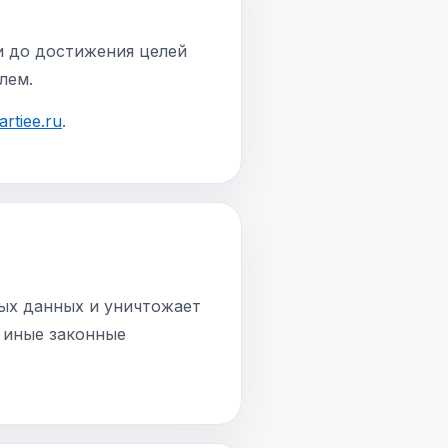
и до достижения целей
лем.
rtiee.ru
.
ных данных и уничтожает
т иные законные