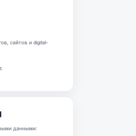
, сайтов и digital-
;
и
ьными данными: