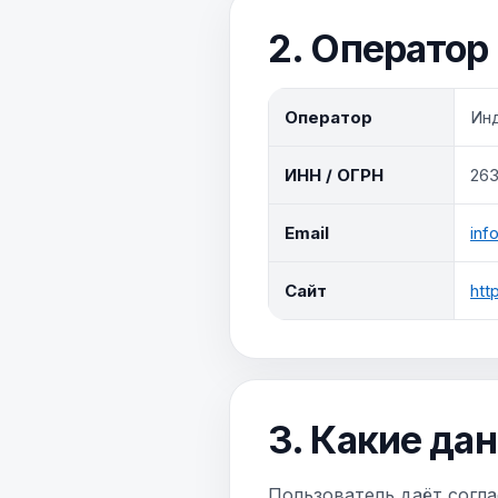
2. Оператор
Оператор
Ин
ИНН / ОГРН
26
Email
inf
Сайт
htt
3. Какие да
Пользователь даёт согл