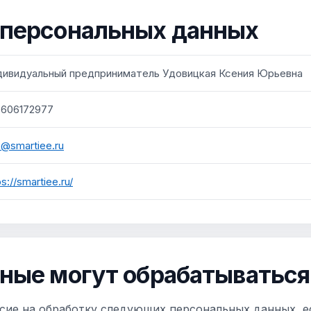
 персональных данных
дивидуальный предприниматель Удовицкая Ксения Юрьевна
3606172977
o@smartiee.ru
ps://smartiee.ru/
нные могут обрабатываться
асие на обработку следующих персональных данных, е