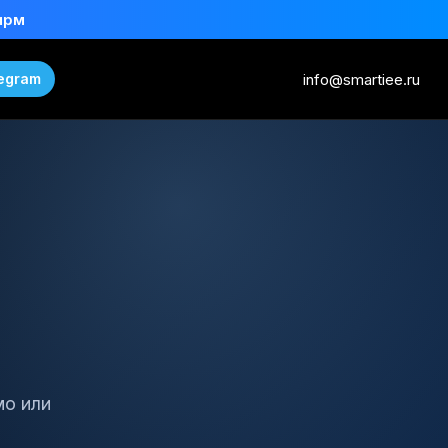
ирм
info@smartiee.ru
egram
мо или