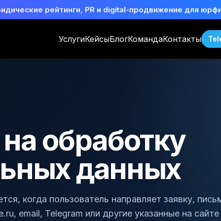
идические рейтинги, PR и digital-продвижение для юрф
Услуги
Кейсы
Блог
Команда
Контакты
Tel
 на обработку
льных данных
тся, когда пользователь направляет заявку, пись
.ru, email, Telegram или другие указанные на сайте