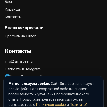
Блог
Команда
Контакты
Внешние профили
Профиль на Clutch
Контакты
info@smartiee.ru
Написать в Telegram
Канал Smartiee в Telegram
Мы используем cookie.
Сайт Smartiee использует
Документы
cookie-файлы для корректной работы, анализа
посещаемости и улучшения пользовательского
Политика обработки персональных данных
опыта. Продолжая пользоваться сайтом, вы
Согласие на обработку персональных данных
соглашаетесь с
Политикой cookie
и
Политикой