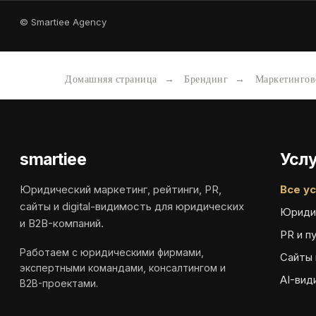
© Smartiee Agency
Домашняя страница
→
Брендинг
→
Маркетингов
smartiee
Услу
Юридический маркетинг, рейтинги, PR,
Все ус
сайты и digital-видимость для юридических
Юриди
и B2B-компаний.
PR и п
Работаем с юридическими фирмами,
Сайты 
экспертными командами, консалтингом и
AI-вид
B2B-проектами.