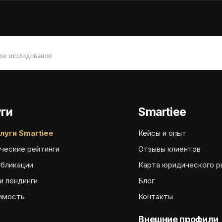
ое исследование
ги
Smartiee
луги Smartiee
Кейсы и опыт
ческие рейтинги
Отзывы клиентов
убликации
Карта юридического р
и лендинги
Блог
имость
Контакты
Внешние профили