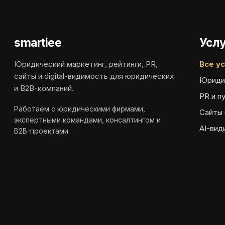
smartiee
Услу
Юридический маркетинг, рейтинги, PR,
Все ус
сайты и digital-видимость для юридических
Юриди
и B2B-компаний.
PR и п
Работаем с юридическими фирмами,
Сайты 
экспертными командами, консалтингом и
AI-вид
B2B-проектами.