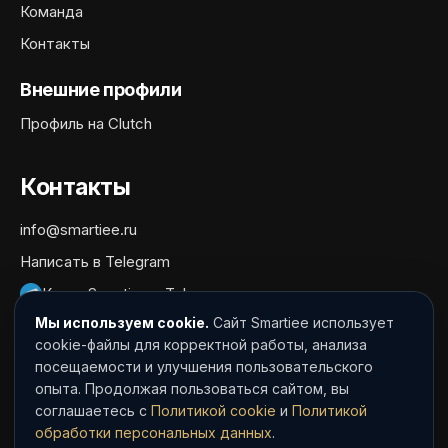
Команда
Контакты
Внешние профили
Профиль на Clutch
Контакты
info@smartiee.ru
Написать в Telegram
Канал Smartiee в Telegram
Мы используем cookie.
Сайт Smartiee использует
Документы
cookie-файлы для корректной работы, анализа
посещаемости и улучшения пользовательского
Политика обработки персональных данных
опыта. Продолжая пользоваться сайтом, вы
Согласие на обработку персональных данных
соглашаетесь с
Политикой cookie
и
Политикой
обработки персональных данных
.
Политика cookie