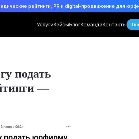
идические рейтинги, PR и digital-продвижение для юрф
Услуги
Кейсы
Блог
Команда
Контакты
Tel
гу подать
йтинги —