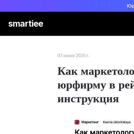
Юр
smartiee
03 июня 2020 г.
Как маркетоло
юрфирму в ре
инструкция