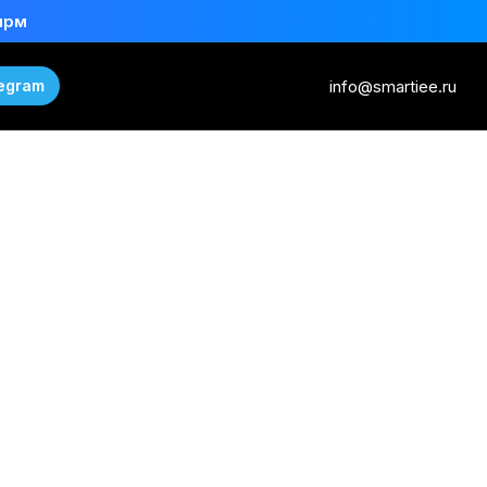
ирм
info@smartiee.ru
egram