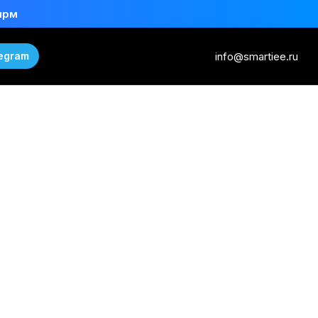
ирм
info@smartiee.ru
egram