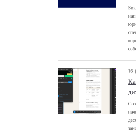
Sma
нап
юри
спе
кор
соб
16 
Ка
ди
Соз
нач
дес
зан