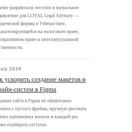
rtiee разработала логотип и визуальное
равление для LOYAL Legal Advisory —
дической фирмы в Узбекистане,
циализирующейся на налоговом праве,
поративном праве и интеллектуальной
ственности.
july 2026
к ускорить создание макетов и
зайн-систем в Figma
дание сайта в Figma не обязательно
инать с пустого фрейма, вручную рисовать
ятки одинаковых кнопок и каждый раз
ово подбирать отступы.