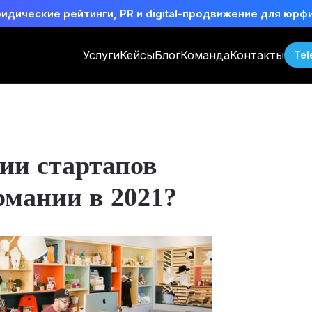
идические рейтинги, PR и digital-продвижение для юрф
Услуги
Кейсы
Блог
Команда
Контакты
Tel
ии стартапов
рмании в 2021?