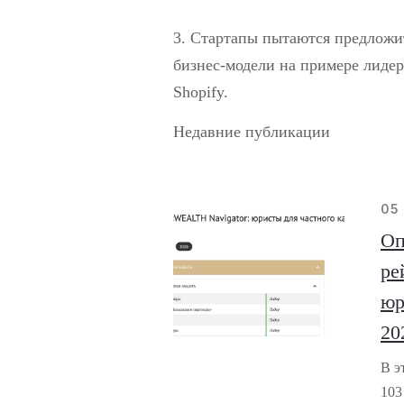
3. Стартапы пытаются предложи
бизнес-модели на примере лидер
Shopify.
Недавние публикации
05
Оп
ре
юр
20
В э
103