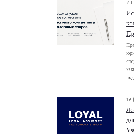
20 
Ис
ко
Пр
Пра
юри
спо
как
под
19 
Ло
дл
Уз