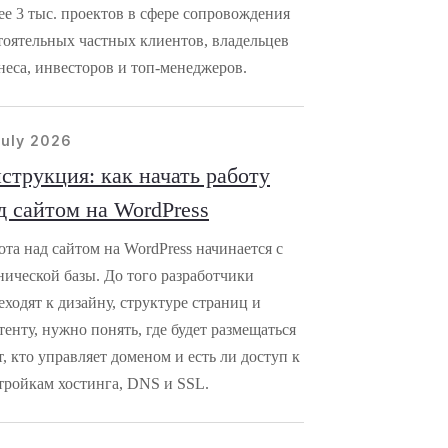
ее 3 тыс. проектов в сфере сопровождения
тоятельных частных клиентов, владельцев
неса, инвесторов и топ-менеджеров.
july 2026
струкция: как начать работу
д сайтом на WordPress
ота над сайтом на WordPress начинается с
нической базы. До того разработчики
еходят к дизайну, структуре страниц и
тенту, нужно понять, где будет размещаться
т, кто управляет доменом и есть ли доступ к
тройкам хостинга, DNS и SSL.