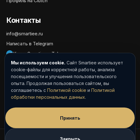
Профиль на Clutch
Контакты
info@smartiee.ru
Написать в Telegram
Канал Smartiee в Telegram
Мы используем cookie.
Сайт Smartiee использует
Документы
cookie-файлы для корректной работы, анализа
посещаемости и улучшения пользовательского
Политика обработки персональных данных
опыта. Продолжая пользоваться сайтом, вы
Согласие на обработку персональных данных
соглашаетесь с
Политикой cookie
и
Политикой
обработки персональных данных
.
Политика cookie
Пользовательское соглашение
Принять
© Smartiee Agency
Закрыть