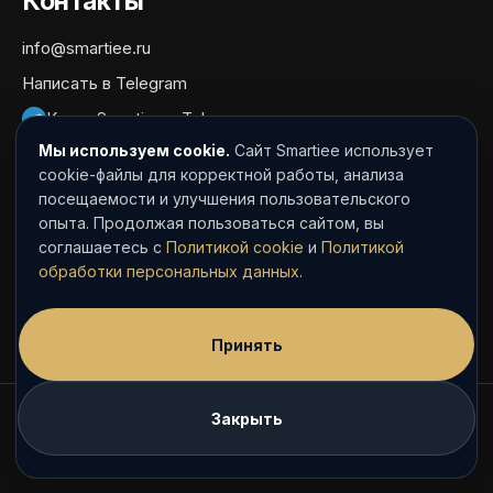
Контакты
info@smartiee.ru
Написать в Telegram
Канал Smartiee в Telegram
Мы используем cookie.
Сайт Smartiee использует
Документы
cookie-файлы для корректной работы, анализа
посещаемости и улучшения пользовательского
Политика обработки персональных данных
опыта. Продолжая пользоваться сайтом, вы
Согласие на обработку персональных данных
соглашаетесь с
Политикой cookie
и
Политикой
обработки персональных данных
.
Политика cookie
Пользовательское соглашение
Принять
© Smartiee Agency
Закрыть
Юридический маркетинг · рейтинги · PR · сайты · AI-
видимость