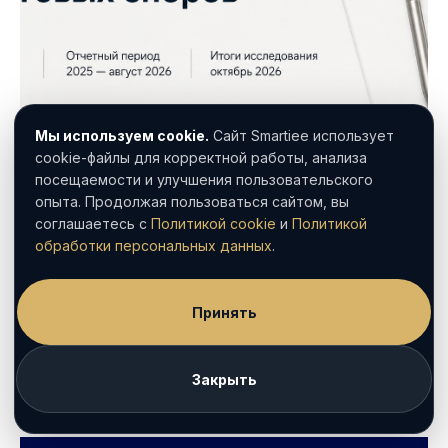
Мы используем cookie.
Сайт Smartiee использует
cookie-файлы для корректной работы, анализа
посещаемости и улучшения пользовательского
20 july 2026
опыта. Продолжая пользоваться сайтом, вы
Исследование налогового консалтинга и
соглашаетесь с
Политикой cookie
и
Политикой
обработки персональных данных
.
налоговых споров Право.ру
Право.ру впервые запускает исследование для
Принять
юридических фирм с практикой налоговых споров и
консультирования. Рассказываем, какие проекты можно
заявить и как подготовиться к участию.
Закрыть