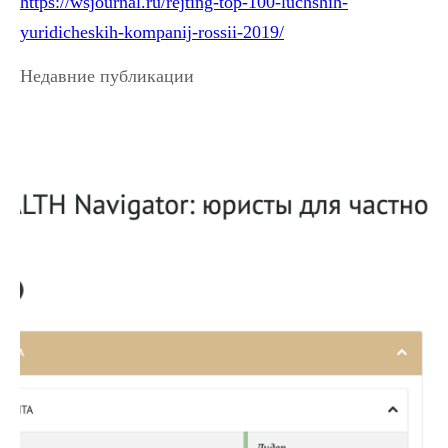
https://wsjournal.ru/rejting-top-100-luchshih-
yuridicheskih-kompanij-rossii-2019/
Недавние публикации