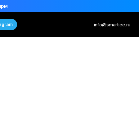
ирм
info@smartiee.ru
egram