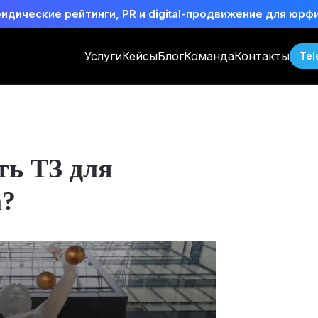
идические рейтинги, PR и digital-продвижение для юрф
Услуги
Кейсы
Блог
Команда
Контакты
Tel
ть ТЗ для
а?