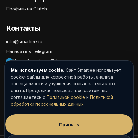
Профиль на Clutch
Контакты
info@smartiee.ru
Написать в Telegram
Канал Smartiee в Telegram
Мы используем cookie.
Сайт Smartiee использует
Документы
cookie-файлы для корректной работы, анализа
посещаемости и улучшения пользовательского
Политика обработки персональных данных
опыта. Продолжая пользоваться сайтом, вы
Согласие на обработку персональных данных
соглашаетесь с
Политикой cookie
и
Политикой
обработки персональных данных
.
Политика cookie
Пользовательское соглашение
Принять