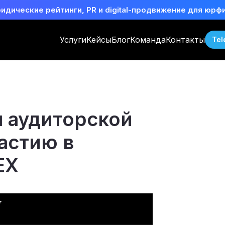
идические рейтинги, PR и digital-продвижение для юрф
Услуги
Кейсы
Блог
Команда
Контакты
Tel
я аудиторской
астию в
EX