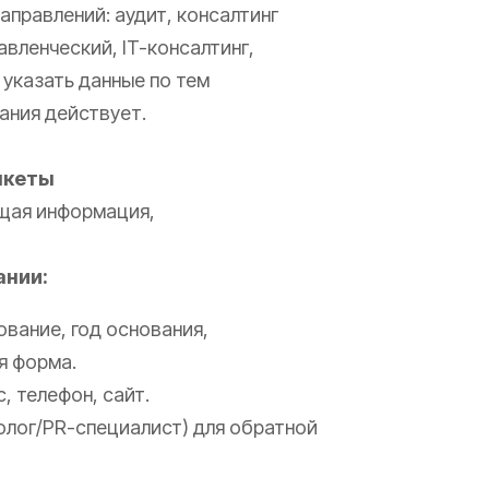
аправлений: аудит, консалтинг
авленческий, IT-консалтинг,
 указать данные по тем
ания действует.
нкеты
щая информация,
ании:
ование, год основания,
я форма.
, телефон, сайт.
олог/PR-специалист) для обратной