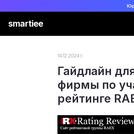
Юр
smartiee
14.12.2024 г.
Гайдлайн дл
фирмы по уч
рейтинге RA