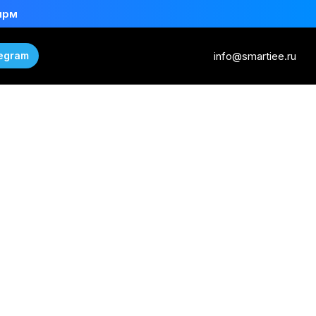
ирм
info@smartiee.ru
egram