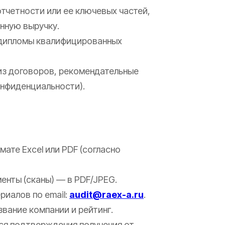
тчетности или ее ключевых частей,
нную выручку.
 дипломы квалифицированных
из договоров, рекомендательные
онфиденциальности).
ате Excel или PDF (согласно
нты (сканы) — в PDF/JPEG.
риалов по email:
audit@raex-a.ru
.
звание компании и рейтинг.
ся подтверждения получения от