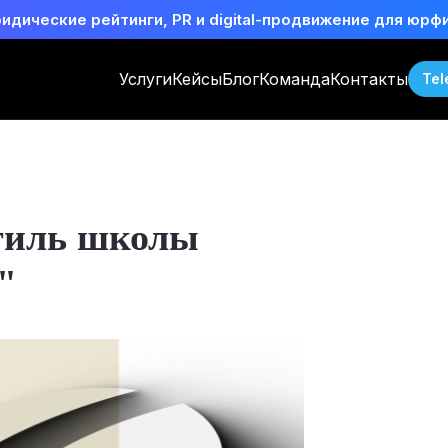
идические рейтинги, PR и digital-продвижение для юрф
Услуги
Кейсы
Блог
Команда
Контакты
Tel
тиль школы
"