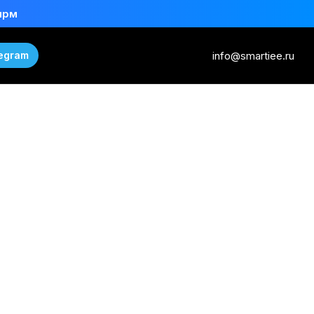
ирм
info@smartiee.ru
egram