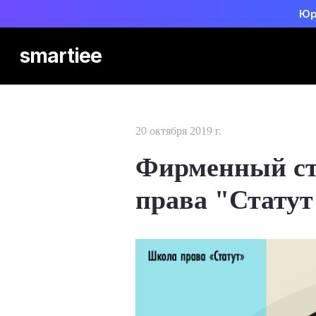
Юр
smartiee
20 октября 2019 г.
Фирменный с
права "Статут