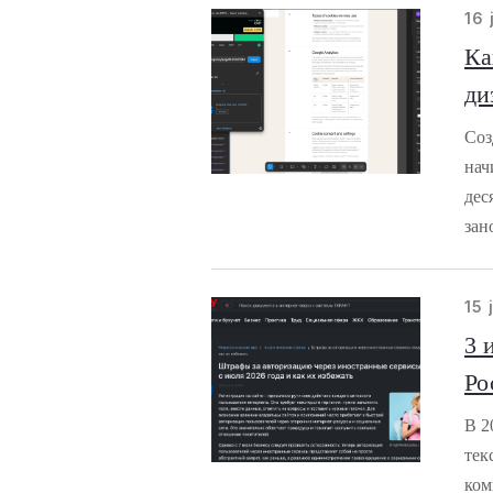
16 
Ка
ди
Соз
нач
дес
зан
15 
3 
Ро
В 2
тек
ком