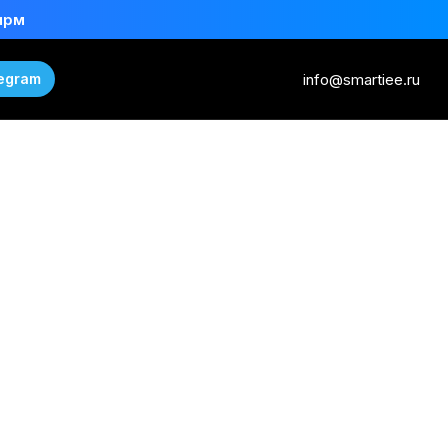
ирм
info@smartiee.ru
egram