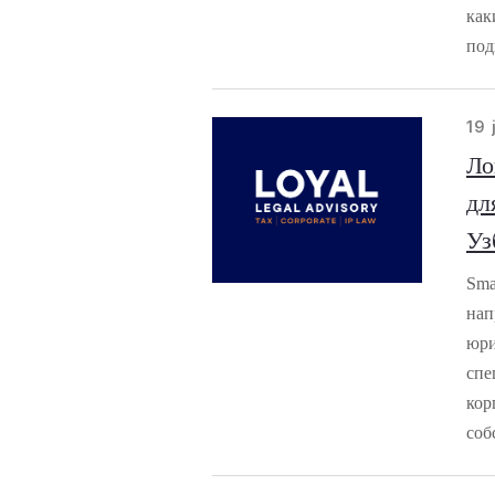
как
под
19 
Ло
дл
Уз
Sma
нап
юри
спе
кор
соб