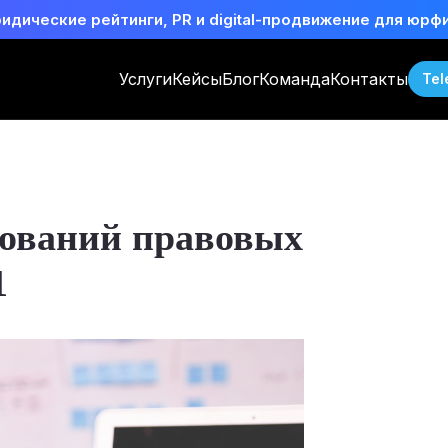
идические рейтинги, PR и digital-продвижение для юрф
Услуги
Кейсы
Блог
Команда
Контакты
Tel
дований правовых
1