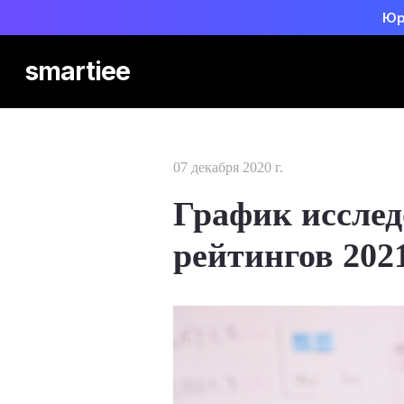
Юр
smartiee
07 декабря 2020 г.
График иссле
рейтингов 202