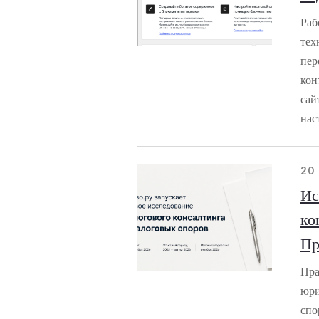
Раб
тех
пер
кон
сай
нас
20 
Ис
ко
Пр
Пра
юри
спо