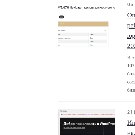
05
Оп
ре
юр
20
В э
103
бол
сос
биз
21 
Ин
на