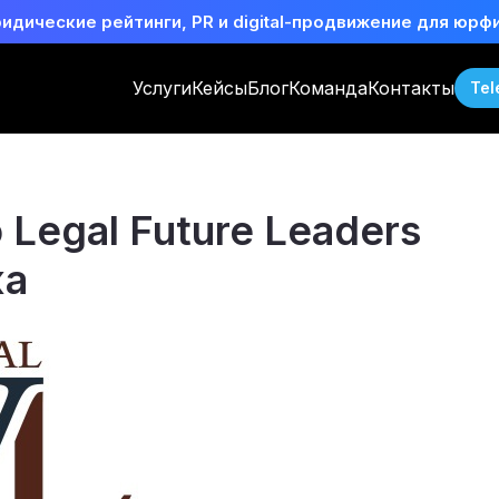
идические рейтинги, PR и digital-продвижение для юрф
Услуги
Кейсы
Блог
Команда
Контакты
Tel
 Legal Future Leaders
жа