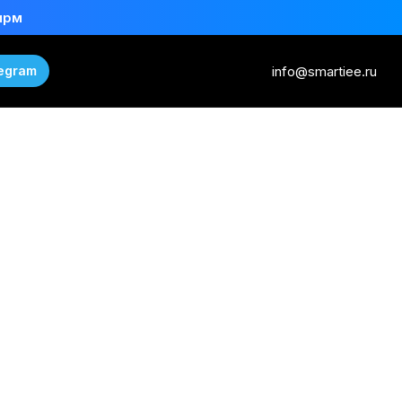
ирм
info@smartiee.ru
egram