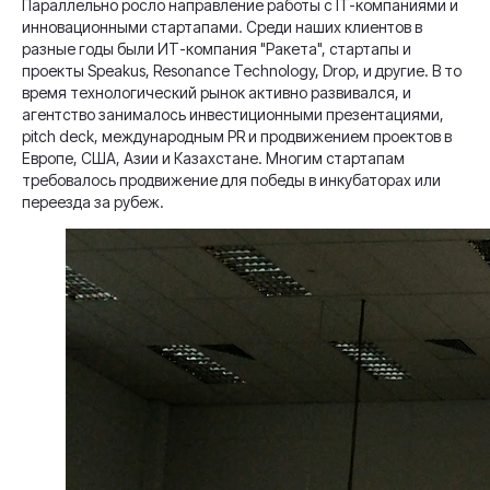
Параллельно росло направление работы с IT-компаниями и
инновационными стартапами. Среди наших клиентов в
разные годы были ИТ-компания "Ракета", стартапы и
проекты Speakus, Resonance Technology, Drop, и другие. В то
время технологический рынок активно развивался, и
агентство занималось инвестиционными презентациями,
pitch deck, международным PR и продвижением проектов в
Европе, США, Азии и Казахстане. Многим стартапам
требовалось продвижение для победы в инкубаторах или
переезда за рубеж.