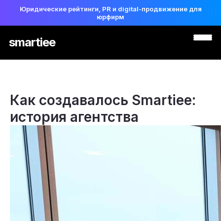
Юридические рейтинги, PR и digital-продвижение для
юрфирм
smartiee
Как создавалось Smartiee:
история агентства