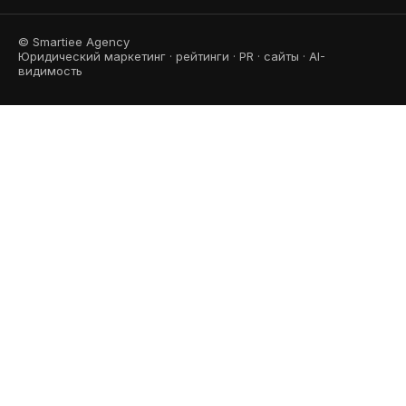
© Smartiee Agency
Юридический маркетинг · рейтинги · PR · сайты · AI-
видимость