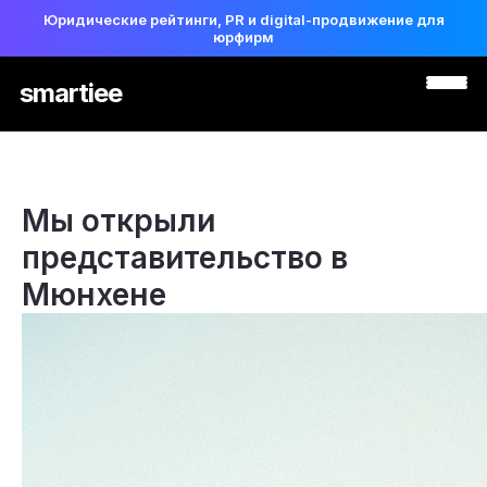
Юридические рейтинги, PR и digital-продвижение для
юрфирм
smartiee
Мы открыли
представительство в
Мюнхене