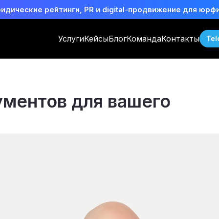
идические рейтинги, PR и digital-продвижение для юрф
Услуги
Кейсы
Блог
Команда
Контакты
Tel
ументов для вашего