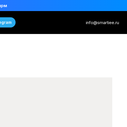
ирм
info@smartiee.ru
egram