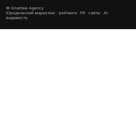
© Smartiee Agency
Юридический маркетинг · рейтинги · PR · сайты · AI-
видимость