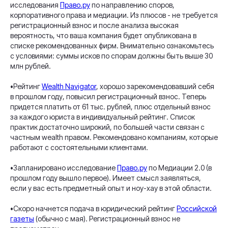
исследования
Право.ру
по направлению споров,
корпоративного права и медиации. Из плюсов - не требуется
регистрационный взнос и после анализа высокая
вероятность, что ваша компания будет опубликована в
списке рекомендованных фирм. Внимательно ознакомьтесь
с условиями: суммы исков по спорам должны быть выше 30
млн рублей.
•Рейтинг
Wealth Navigator
, хорошо зарекомендовавший себя
в прошлом году, повысил регистрационный взнос. Теперь
придется платить от 61 тыс. рублей, плюс отдельный взнос
за каждого юриста в индивидуальный рейтинг. Список
практик достаточно широкий, по большей части связан с
частным wealth правом. Рекомендовано компаниям, которые
работают с состоятельными клиентами.
•Запланировано исследование
Право.ру
по Медиации 2.0 (в
прошлом году вышло первое). Имеет смысл заявляться,
если у вас есть предметный опыт и ноу-хау в этой области.
•Скоро начнется подача в юридический рейтинг
Российской
газеты
(обычно с мая). Регистрационный взнос не