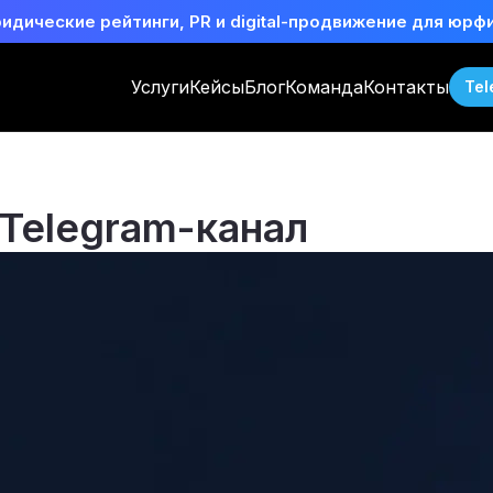
идические рейтинги, PR и digital-продвижение для юрф
Услуги
Кейсы
Блог
Команда
Контакты
Tel
 Telegram-канал