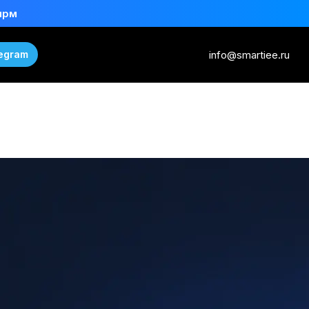
ирм
info@smartiee.ru
egram