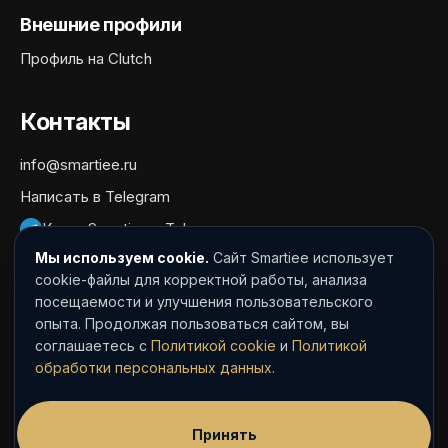
Внешние профили
Профиль на Clutch
Контакты
info@smartiee.ru
Написать в Telegram
Канал Smartiee в Telegram
Мы используем cookie.
Сайт Smartiee использует
Документы
cookie-файлы для корректной работы, анализа
посещаемости и улучшения пользовательского
Политика обработки персональных данных
опыта. Продолжая пользоваться сайтом, вы
Согласие на обработку персональных данных
соглашаетесь с
Политикой cookie
и
Политикой
обработки персональных данных
.
Политика cookie
Пользовательское соглашение
Принять