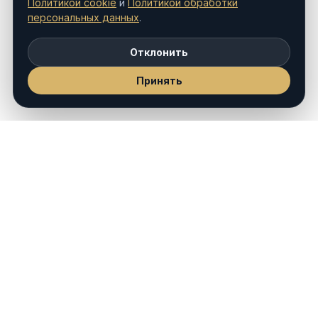
Политикой cookie
и
Политикой обработки
персональных данных
.
Отклонить
Принять
smartiee
Юридический маркетинг, рейтинги, PR,
сайты и digital-видимость для юридических и